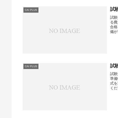
試
CAI PLUS
試験
る費
合格
備が
試
CAI PLUS
試験
準備
式を
くだ