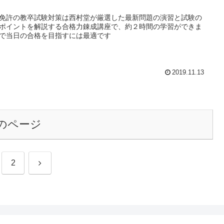
免許の教卒試験対策は西村堂が厳選した最新問題の演習と試験の
ポイントを解説する合格力錬成講座で、約２時間の学習ができま
で当日の合格を目指すには最適です
2019.11.13
のページ
次
2
へ