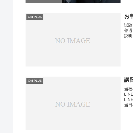
お
CAI PLUS
試験
普通
説明
講
CAI PLUS
当校
LI
LI
当日