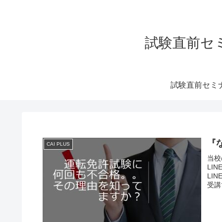
試験直前セ
試験直前セミ
『
CAI PLUS
当校
LI
LI
受講