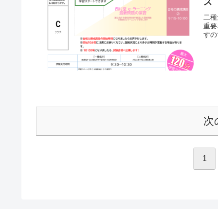
ス
二種
重要
すの
次
1