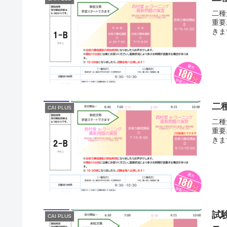
二種
重要
きま
二
CAI PLUS
二種
重要
きま
試
CAI PLUS